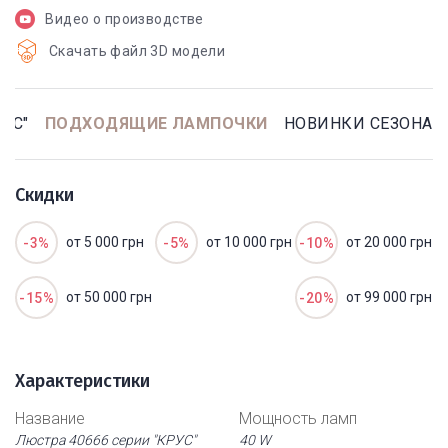
Видео о производстве
Скачать файл 3D модели
УС"
ПОДХОДЯЩИЕ ЛАМПОЧКИ
НОВИНКИ СЕЗОНА
Скидки
от 5 000 грн
от 10 000 грн
от 20 000 грн
-3%
-5%
-10%
от 50 000 грн
от 99 000 грн
-15%
-20%
Характеристики
Название
Мощность ламп
Люстра 40666 серии "КРУС"
40 W