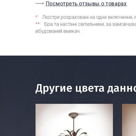
Посмотреть отзывы о товарах
*
Люстри розраховані на одне включення, я
**
Бра та настінні світильники, за замовчу
вбудований вмикач.
Другие цвета данн