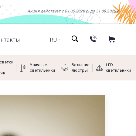
Акция действует с 01.05.2026 р. до 31.08.2026 р.
онтакты
RU
светки
Уличные
Большие
LED-
светильники
люстры
светильники
тин
+38 (097) 966-77-66
+38 (066) 249-68-88
+38 (093) 269-68-88
(viber)
Пн - Пт с 9:00 до 18:00,
Сб с 10:00 до 16:00