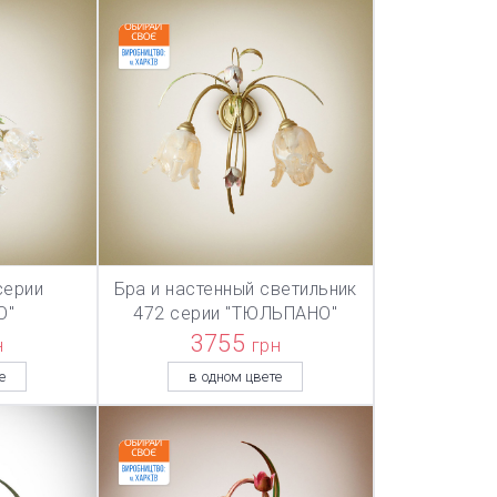
серии
Бра и настенный светильник
ТОВАР ДОБАВЛЕН В КОРЗИНУ
ТОВАР ДОБА
НУ
В КОРЗИНУ
О"
472 серии "ТЮЛЬПАНО"
3755
н
грн
е
в одном цвете