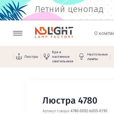
Летний ценопад
О компа
Бра и
Настольные
Люстры
настенные
лампы
светильники
Люстра 4780
Артикул товара:
4780-0092-ls055-0190