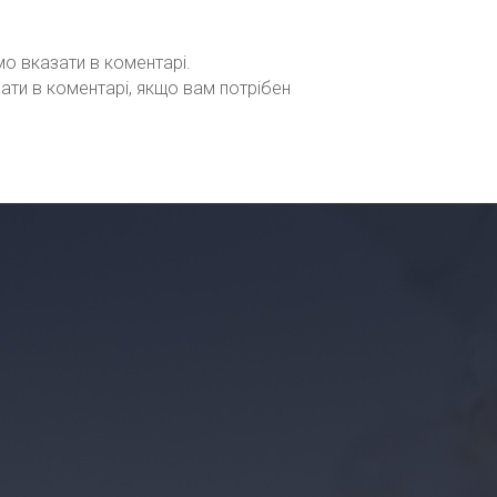
мо вказати в коментарі.
зати в коментарі, якщо вам потрібен