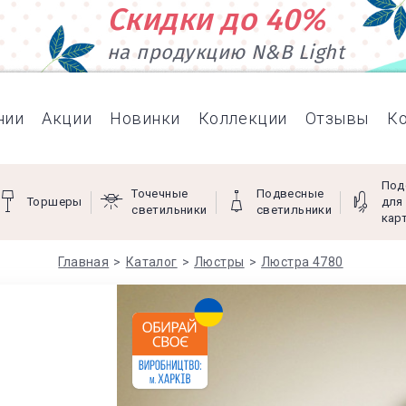
Скидки до 40%
на продукцию N&B Light
нии
Акции
Новинки
Коллекции
Отзывы
К
Под
Точечные
Подвесные
Торшеры
для
светильники
светильники
кар
Главная
Каталог
Люстры
Люстра 4780