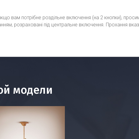
кщо вам потрібне роздільне включення (на 2 кнопки), проси
ванням, розраховані під центральне включення. Прохання вка
ой модели