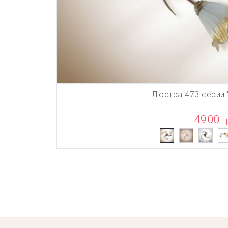
Люстра 473 серии
В КОР
4900
г