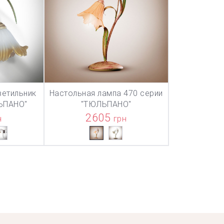
ветильник
Настольная лампа 470 серии
ТОВАР ДОБАВЛЕН В КОРЗИНУ
ТОВАР ДОБАВЛЕН В КОРЗИНУ
ТОВАР ДОБА
НУ
В КОРЗИНУ
ЬПАНО"
"ТЮЛЬПАНО"
2605
н
грн