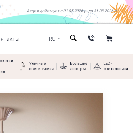
Акция действует с 01.05.2026 р. до 31.08.2026 р.
онтакты
RU
светки
Уличные
Большие
LED-
светильники
люстры
светильники
тин
+38 (097) 966-77-66
+38 (066) 249-68-88
+38 (093) 269-68-88
(viber)
Пн - Пт с 9:00 до 18:00,
Сб с 10:00 до 16:00