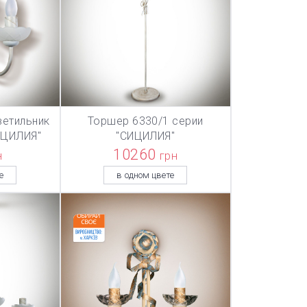
ветильник
Торшер 6330/1 серии
ТОВАР ДОБАВЛЕН В КОРЗИНУ
ТОВАР ДОБА
НУ
В КОРЗИНУ
ИЦИЛИЯ"
"СИЦИЛИЯ"
10260
н
грн
е
в одном цвете