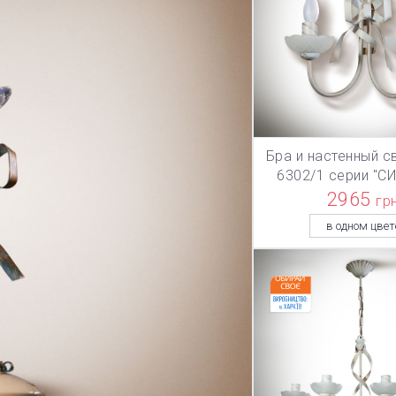
Бра и настенный с
В КОРЗИ
6302/1 серии "С
2965
гр
в одном цвет