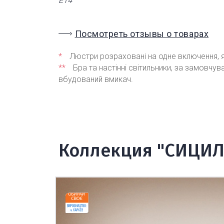
Е14
Посмотреть отзывы о товарах
*
Люстри розраховані на одне включення, я
**
Бра та настінні світильники, за замовчу
вбудований вмикач.
Коллекция "СИЦИ