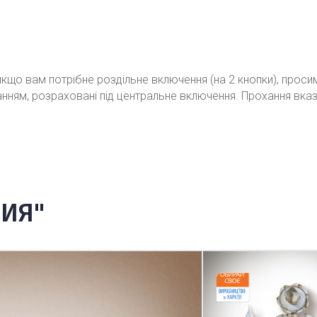
кщо вам потрібне роздільне включення (на 2 кнопки), проси
ванням, розраховані під центральне включення. Прохання вка
ЛИЯ"