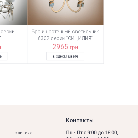
 серии
Бра и настенный светильник
ТОВАР ДОБАВЛЕН В КОРЗИНУ
ТОВАР ДОБАВЛЕН В КОРЗИНУ
ТОВАР ДОБА
НУ
В КОРЗИНУ
"
6302 серии "СИЦИЛИЯ"
2965
н
грн
е
в одном цвете
Контакты
Пн - Пт с 9:00 до 18:00,
Политика