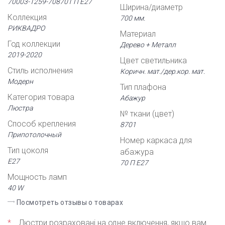
70003-1259-708701 П Е27
Ширина/диаметр
Коллекция
700 мм.
РИКВАДРО
Материал
Год коллекции
Дерево + Металл
2019-2020
Цвет светильника
Стиль исполнения
Коричн. мат./дер.кор. мат.
Модерн
Тип плафона
Категория товара
Абажур
Люстра
№ ткани (цвет)
Способ крепления
8701
Припотолочный
Номер каркаса для
Тип цоколя
абажура
Е27
70 П Е27
Мощность ламп
40 W
Посмотреть отзывы о товарах
*
Люстри розраховані на одне включення, якщо вам