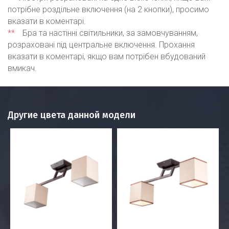
потрібне роздільне включення (на 2 кнопки), просимо
вказати в коментарі.
**
Бра та настінні світильники, за замовчуванням,
розраховані під центральне включення. Прохання
вказати в коментарі, якщо вам потрібен вбудований
вмикач.
Другие цвета данной модели