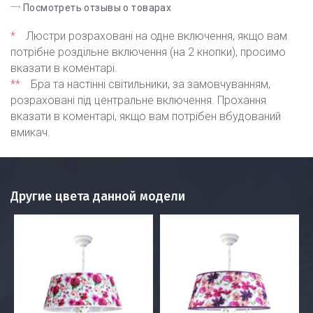
Посмотреть отзывы о товарах
*
Люстри розраховані на одне включення, якщо вам
потрібне роздільне включення (на 2 кнопки), просимо
вказати в коментарі.
**
Бра та настінні світильники, за замовчуванням,
розраховані під центральне включення. Прохання
вказати в коментарі, якщо вам потрібен вбудований
вмикач.
Другие цвета данной модели