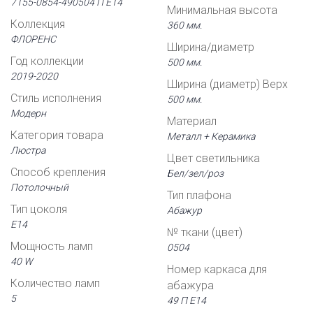
7155-0854-490504 П Е14
Минимальная высота
Коллекция
360 мм.
ФЛОРЕНС
Ширина/диаметр
Год коллекции
500 мм.
2019-2020
Ширина (диаметр) Верх
Стиль исполнения
500 мм.
Модерн
Материал
Категория товара
Металл + Керамика
Люстра
Цвет светильника
Способ крепления
Бел/зел/роз
Потолочный
Тип плафона
Тип цоколя
Абажур
Е14
№ ткани (цвет)
Мощность ламп
0504
40 W
Номер каркаса для
Количество ламп
абажура
5
49 П Е14