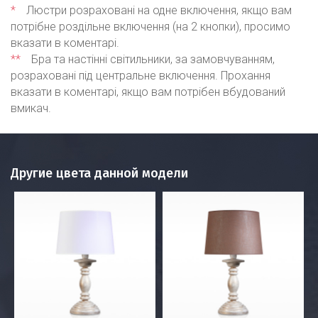
*
Люстри розраховані на одне включення, якщо вам
потрібне роздільне включення (на 2 кнопки), просимо
вказати в коментарі.
**
Бра та настінні світильники, за замовчуванням,
розраховані під центральне включення. Прохання
вказати в коментарі, якщо вам потрібен вбудований
вмикач.
Другие цвета данной модели