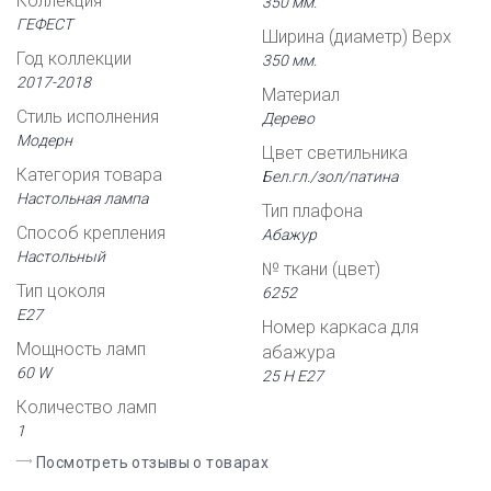
Коллекция
350 мм.
ГЕФЕСТ
Ширина (диаметр) Верх
Год коллекции
350 мм.
2017-2018
Материал
Стиль исполнения
Дерево
Модерн
Цвет светильника
Категория товара
Бел.гл./зол/патина
Настольная лампа
Тип плафона
Способ крепления
Абажур
Настольный
№ ткани (цвет)
Тип цоколя
6252
Е27
Номер каркаса для
Мощность ламп
абажура
60 W
25 Н Е27
Количество ламп
1
Посмотреть отзывы о товарах