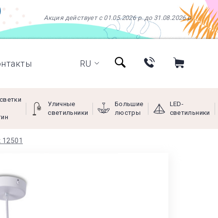
Акция действует с 01.05.2026 р. до 31.08.2026 р.
онтакты
RU
светки
Уличные
Большие
LED-
светильники
люстры
светильники
тин
 12501
+38 (097) 966-77-66
+38 (066) 249-68-88
+38 (093) 269-68-88
(viber)
Пн - Пт с 9:00 до 18:00,
Сб с 10:00 до 16:00