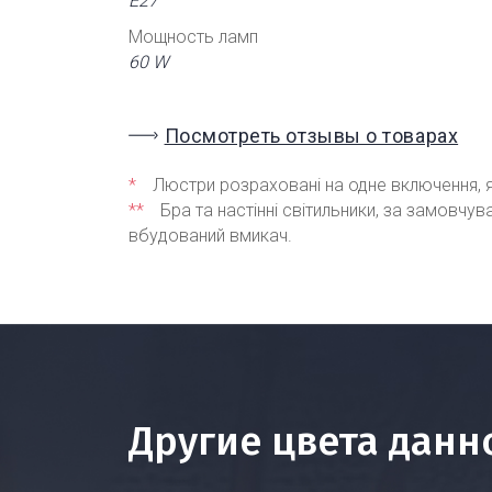
Е27
Мощность ламп
60 W
Посмотреть отзывы о товарах
*
Люстри розраховані на одне включення, я
**
Бра та настінні світильники, за замовчу
вбудований вмикач.
Другие цвета данн