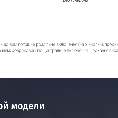
Без плафона
кщо вам потрібне роздільне включення (на 2 кнопки), проси
ванням, розраховані під центральне включення. Прохання вка
ой модели