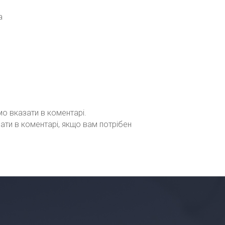
а
мо вказати в коментарі.
зати в коментарі, якщо вам потрібен