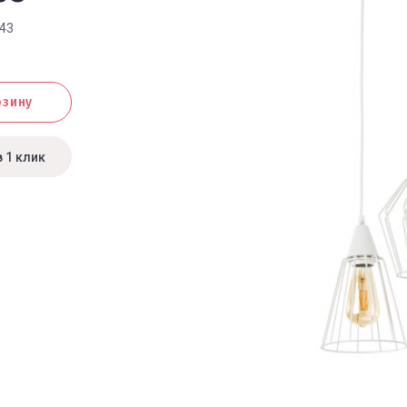
343
рзину