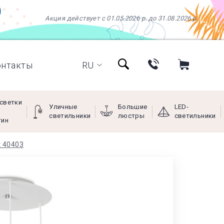
Акция действует с 01.05.2026 р. до 31.08.2026 р.
онтакты
RU
светки
Уличные
Большие
LED-
светильники
люстры
светильники
тин
 40403
+38 (097) 966-77-66
+38 (066) 249-68-88
+38 (093) 269-68-88
(viber)
Пн - Пт с 9:00 до 18:00,
Сб с 10:00 до 16:00