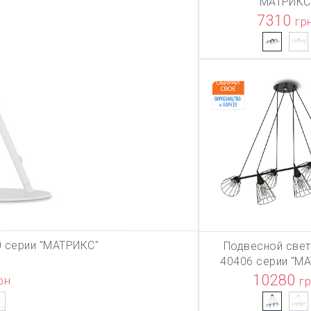
"МАТРИКС
7310
гр
0 серии "МАТРИКС"
Подвесной свет
ЗИНУ
В КОРЗИ
40406 серии "М
10280
рн
г