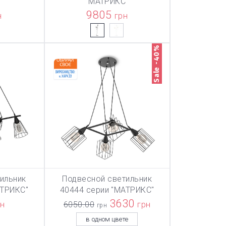
"
"МАТРИКС"
9805
н
грн
Sale -40%
ильник
Подвесной светильник
ТОВАР ДОБАВЛЕН В КОРЗИНУ
ТОВАР ДОБАВЛЕН В КОРЗИНУ
ТОВАР ДОБА
НУ
В КОРЗИНУ
АТРИКС"
40444 серии "МАТРИКС"
3630
рн
6050.00
грн
грн
в одном цвете