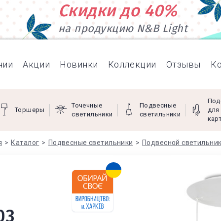
Скидки до 40%
на продукцию N&B Light
нии
Акции
Новинки
Коллекции
Отзывы
К
Под
Точечные
Подвесные
Торшеры
для
светильники
светильники
кар
я
Каталог
Подвесные светильники
Подвесной светильник
03