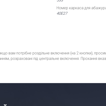
533
Номер каркаса для абажур
40Е27
кщо вам потрібне роздільне включення (на 2 кнопки), проси
ванням, розраховані під центральне включення. Прохання вка