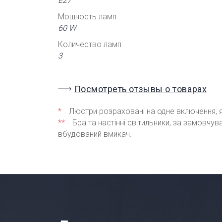
Е27
Мощность ламп
60 W
Количество ламп
3
Посмотреть отзывы о товарах
*
Люстри розраховані на одне включення, я
**
Бра та настінні світильники, за замовчу
вбудований вмикач.