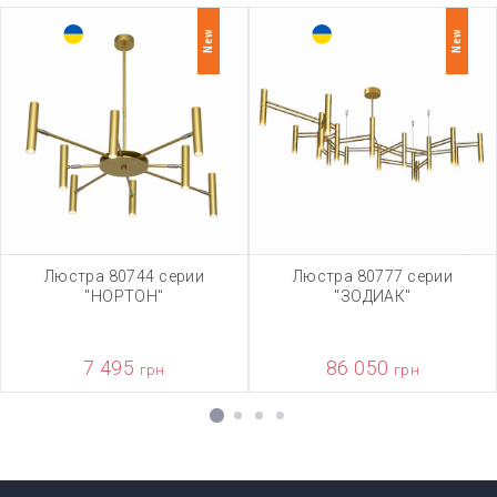
New
New
Люстра 80744 серии
Люстра 80777 серии
"НОРТОН"
"ЗОДИАК"
7 495
86 050
грн
грн
1
2
3
4