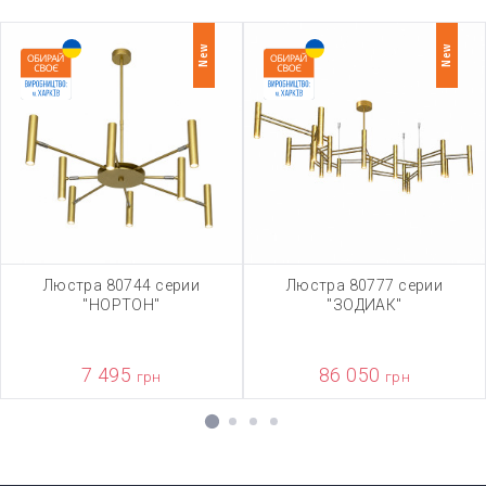
New
New
Люстра 80744 серии
Люстра 80777 серии
"НОРТОН"
"ЗОДИАК"
7 495
86 050
грн
грн
1
2
3
4