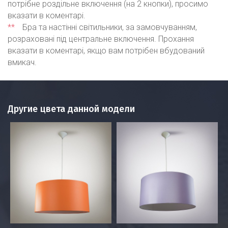
потрібне роздільне включення (на 2 кнопки), просимо
вказати в коментарі.
**
Бра та настінні світильники, за замовчуванням,
розраховані під центральне включення. Прохання
вказати в коментарі, якщо вам потрібен вбудований
вмикач.
Другие цвета данной модели