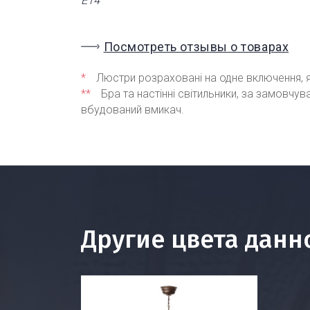
Е14
Посмотреть отзывы о товарах
*
Люстри розраховані на одне включення, я
**
Бра та настінні світильники, за замовчу
вбудований вмикач.
Другие цвета данн