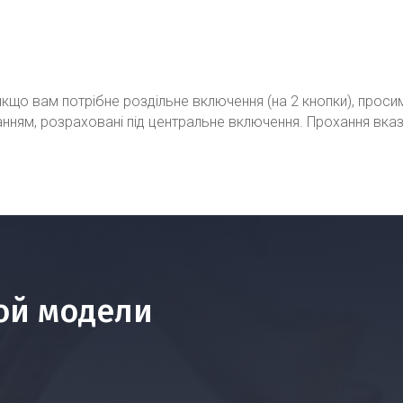
кщо вам потрібне роздільне включення (на 2 кнопки), проси
ванням, розраховані під центральне включення. Прохання вка
ой модели