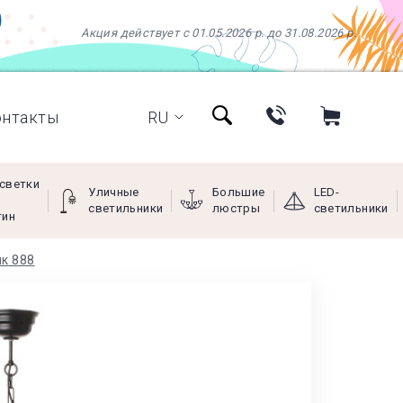
Акция действует с 01.05.2026 р. до 31.08.2026 р.
онтакты
RU
светки
Уличные
Большие
LED-
светильники
люстры
светильники
тин
к 888
+38 (097) 966-77-66
+38 (066) 249-68-88
+38 (093) 269-68-88
(viber)
Пн - Пт с 9:00 до 18:00,
Сб с 10:00 до 16:00