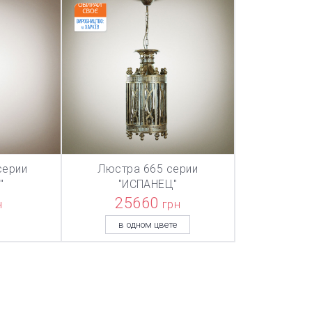
серии
Люстра 665 серии
ТОВАР ДОБАВЛЕН В КОРЗИНУ
ТОВАР ДОБАВЛЕН В КОРЗИНУ
ТОВАР ДОБА
НУ
В КОРЗИНУ
"
"ИСПАНЕЦ"
25660
н
грн
в одном цвете