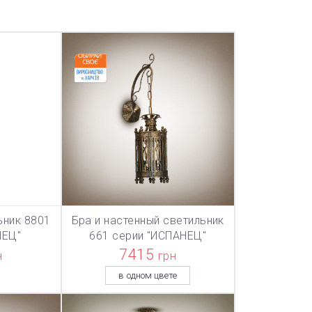
ьник 8801
Бра и настенный светильник
ТОВАР ДОБАВЛЕН В КОРЗИНУ
ТОВАР ДОБА
НУ
В КОРЗИНУ
НЕЦ"
661 серии "ИСПАНЕЦ"
7415
н
грн
в одном цвете