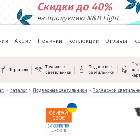
Скидки до 40%
на продукцию N&B Light
нии
Акции
Новинки
Коллекции
Отзывы
К
Под
Точечные
Подвесные
Торшеры
для
светильники
светильники
кар
ая
Каталог
Подвесные светильники
Подвесной светильни