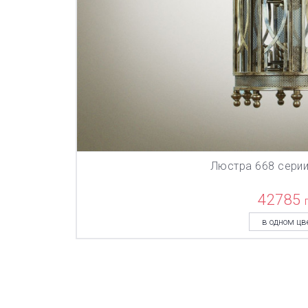
Люстра 668 сери
В КОР
42785
в одном цв