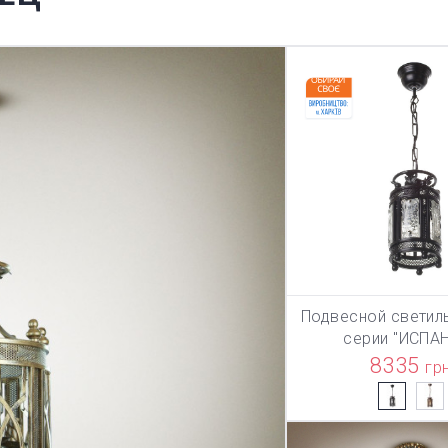
Подвесной светил
В КОРЗИ
серии "ИСПА
8335
гр