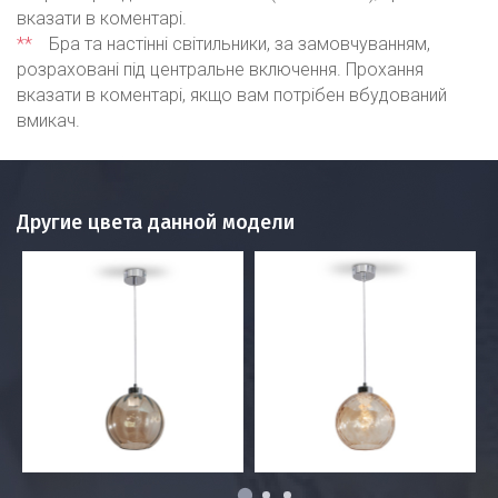
вказати в коментарі.
**
Бра та настінні світильники, за замовчуванням,
розраховані під центральне включення. Прохання
вказати в коментарі, якщо вам потрібен вбудований
вмикач.
Другие цвета данной модели