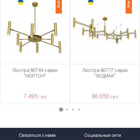
New
New
Люстра 80744 серии
Люстра 80777 серии
"НОРТОН"
"ЗОДИАК"
7 495
86 050
грн
грн
1
2
3
4
Связаться с нами
Социальные сети