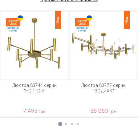
New
New
Люстра 80744 серии
Люстра 80777 серии
"НОРТОН"
"ЗОДИАК"
7 495
86 050
грн
грн
1
2
3
4