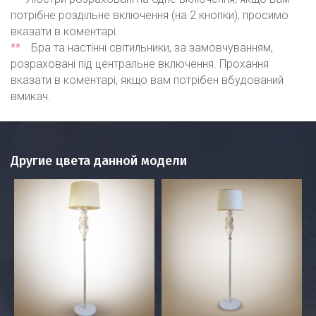
потрібне роздільне включення (на 2 кнопки), просимо
вказати в коментарі.
**
Бра та настінні світильники, за замовчуванням,
розраховані під центральне включення. Прохання
вказати в коментарі, якщо вам потрібен вбудований
вмикач.
Другие цвета данной модели