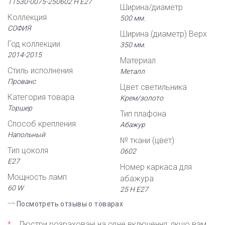
11530-0075-250602 Н Е27
Ширина/диаметр
Коллекция
500 мм.
СОФИЯ
Ширина (диаметр) Верх
Год коллекции
350 мм.
2014-2015
Материал
Стиль исполнения
Металл
Прованс
Цвет светильника
Категория товара
Крем/золото
Торшер
Тип плафона
Способ крепления
Абажур
Напольный
№ ткани (цвет)
Тип цоколя
0602
Е27
Номер каркаса для
Мощность ламп
абажура
60 W
25 Н Е27
Посмотреть отзывы о товарах
*
Люстри розраховані на одне включення, якщо вам