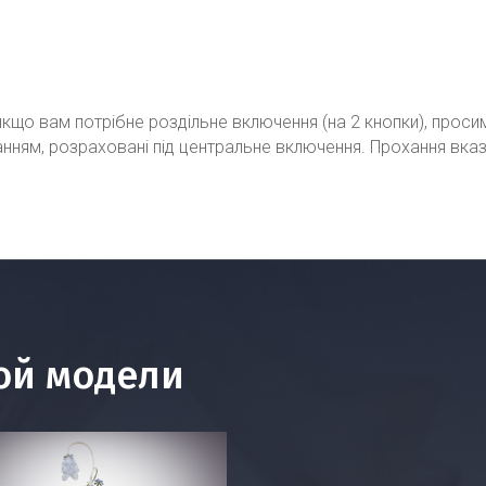
кщо вам потрібне роздільне включення (на 2 кнопки), проси
ванням, розраховані під центральне включення. Прохання вка
ой модели