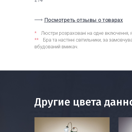
Е14
Посмотреть отзывы о товарах
*
Люстри розраховані на одне включення, я
**
Бра та настінні світильники, за замовчу
вбудований вмикач.
Другие цвета данн