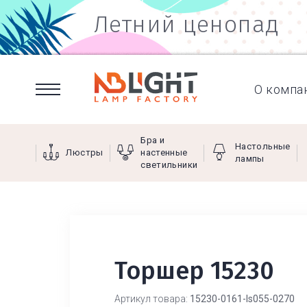
Летний ценопад
О компа
Бра и
Настольные
Люстры
настенные
лампы
светильники
Торшер 15230
Артикул товара:
15230-0161-ls055-0270