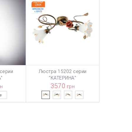
серии
Люстра 15202 серии
ТОВАР ДОБАВЛЕН В КОРЗИНУ
ТОВАР ДОБАВЛЕН В КОРЗИНУ
ТОВАР ДОБА
НУ
В КОРЗИНУ
"
"КАТЕРИНА"
3570
рн
грн
е