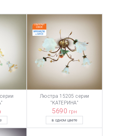
серии
Люстра 15205 серии
ТОВАР ДОБАВЛЕН В КОРЗИНУ
ТОВАР ДОБА
НУ
В КОРЗИНУ
"
"КАТЕРИНА"
5690
н
грн
е
в одном цвете