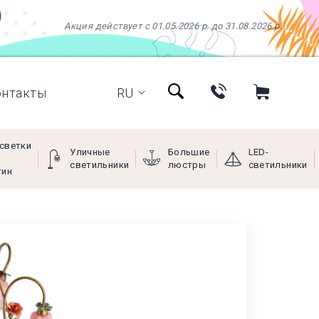
Акция действует с 01.05.2026 р. до 31.08.2026 р.
онтакты
RU
светки
Уличные
Большие
LED-
светильники
люстры
светильники
тин
+38 (097) 966-77-66
+38 (066) 249-68-88
+38 (093) 269-68-88
(viber)
Пн - Пт с 9:00 до 18:00,
Сб с 10:00 до 16:00