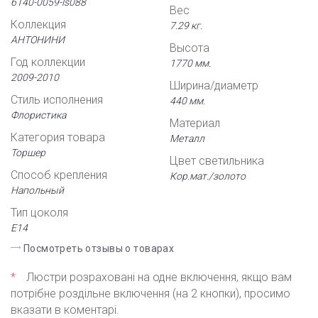
6140-0059-ls088
Вес
Коллекция
7.29 кг.
АНТОНИНИ
Высота
Год коллекции
1770 мм.
2009-2010
Ширина/диаметр
Стиль исполнения
440 мм.
Флористика
Материал
Категория товара
Металл
Торшер
Цвет светильника
Способ крепления
Кор.мат./золото
Напольный
Тип цоколя
Е14
Посмотреть отзывы о товарах
*
Люстри розраховані на одне включення, якщо вам
потрібне роздільне включення (на 2 кнопки), просимо
вказати в коментарі.