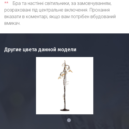
**
Бра та настінні світильники, за замовчуванням,
розраховані під центральне включення. Прохання
вказати в коментарі, якщо вам потрібен вбудований
вмикач.
Другие цвета данной модели
1