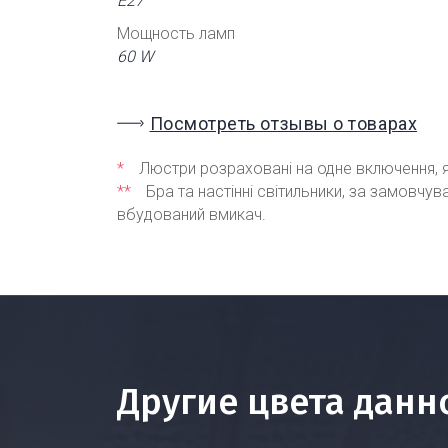
Е27
Мощность ламп
60 W
Посмотреть отзывы о товарах
*
Люстри розраховані на одне включення, я
**
Бра та настінні світильники, за замовчу
вбудований вмикач.
Другие цвета данн