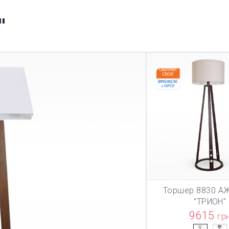
"
Торшер 8830 АЖ
В КОРЗИ
"ТРИОН"
9615
гр