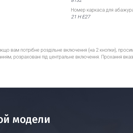
8132
Номер каркаса для абажур
21 Н Е27
кщо вам потрібне роздільне включення (на 2 кнопки), проси
ванням, розраховані під центральне включення. Прохання вка
ой модели