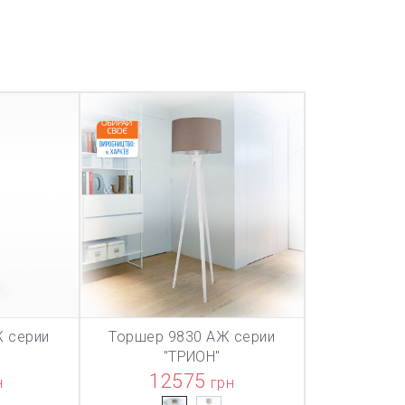
 серии
Торшер 9830 АЖ серии
ТОВАР ДОБАВЛЕН В КОРЗИНУ
ТОВАР ДОБА
НУ
В КОРЗИНУ
"ТРИОН"
12575
н
грн