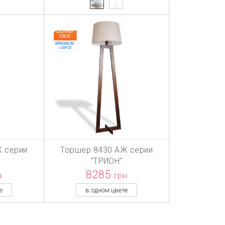
 серии
Торшер 8430 АЖ серии
ТОВАР ДОБАВЛЕН В КОРЗИНУ
ТОВАР ДОБАВЛЕН В КОРЗИНУ
ТОВАР ДОБА
НУ
В КОРЗИНУ
"ТРИОН"
8285
н
грн
е
в одном цвете