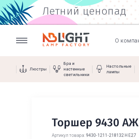
Летний ценопад
О компа
Бра и
Настольные
Люстры
настенные
лампы
светильники
Торшер 9430 АЖ
Артикул товара:
9430-1211-218132 Н Е27