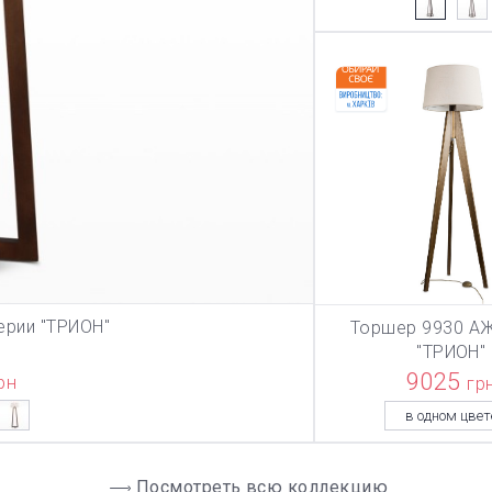
ерии "ТРИОН"
Торшер 9930 АЖ
ЗИНУ
В КОРЗИ
"ТРИОН"
9025
рн
гр
в одном цвет
Посмотреть всю коллекцию