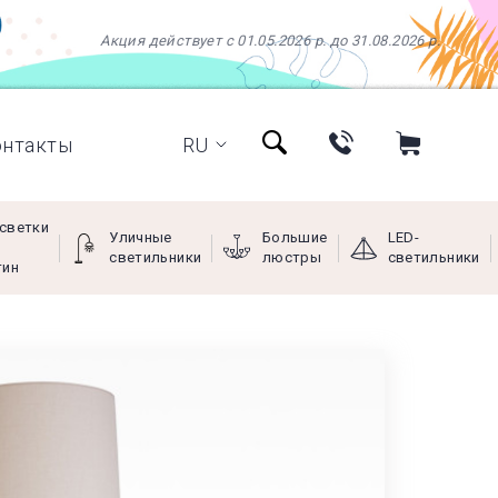
Акция действует с 01.05.2026 р. до 31.08.2026 р.
онтакты
RU
светки
Уличные
Большие
LED-
светильники
люстры
светильники
тин
+38 (097) 966-77-66
+38 (066) 249-68-88
+38 (093) 269-68-88
(viber)
Пн - Пт с 9:00 до 18:00,
Сб с 10:00 до 16:00