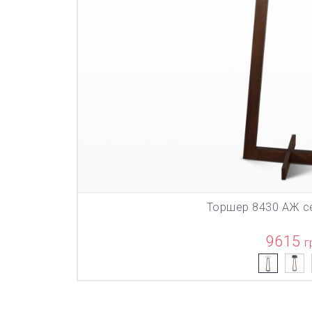
Торшер 8430 АЖ с
В КОР
9615
г