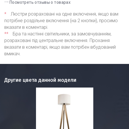
Посмотреть отзывы о товарах
*
Люстри розраховані на одне включення, якщо вам
потрібне роздільне включення (на 2 кнопки), просимо
вказати в коментарі.
**
Бра та настінні світильники, за замовчуванням,
розраховані під центральне включення. Прохання
вказати в коментарі, якщо вам потрібен вбудований
вмикач.
Другие цвета данной модели