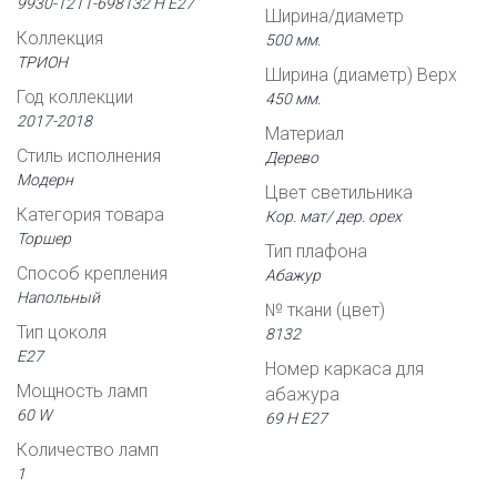
9930-1211-698132 Н Е27
Ширина/диаметр
Коллекция
500 мм.
ТРИОН
Ширина (диаметр) Верх
Год коллекции
450 мм.
2017-2018
Материал
Стиль исполнения
Дерево
Модерн
Цвет светильника
Категория товара
Кор. мат/ дер. орех
Торшер
Тип плафона
Способ крепления
Абажур
Напольный
№ ткани (цвет)
Тип цоколя
8132
Е27
Номер каркаса для
Мощность ламп
абажура
60 W
69 Н Е27
Количество ламп
1