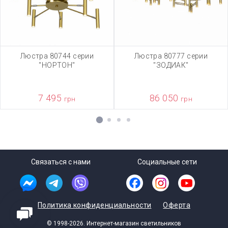
Люстра 80744 серии
Люстра 80777 серии
"НОРТОН"
"ЗОДИАК"
7 495
86 050
грн
грн
1
2
3
4
Связаться с нами
Социальные сети
Политика конфиденциальности
Оферта
© 1998-2026. Интернет-магазин светильников