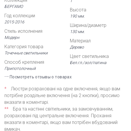
Коллекция
1
БЕРГАМО
Высота
Год коллекции
190 мм.
2015-2016
Ширина/диаметр
Стиль исполнения
130 мм.
Модерн
Материал
Категория товара
Дерево
Точечные светильники
Цвет светильника
Способ крепления
Бел.гл./зол/патина
Припотолочный
Посмотреть отзывы о товарах
*
Люстри розраховані на одне включення, якщо вам
потрібне роздільне включення (на 2 кнопки), просимо
вказати в коментарі.
**
Бра та настінні світильники, за замовчуванням,
розраховані під центральне включення. Прохання
вказати в коментарі, якщо вам потрібен вбудований
вмикач.