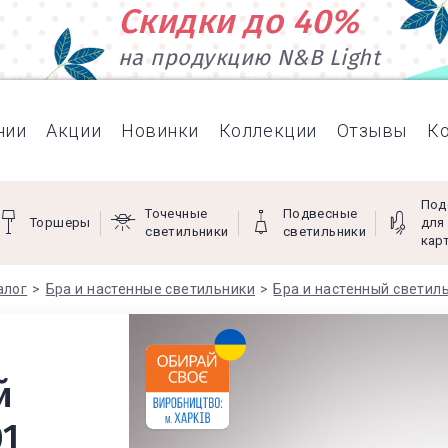
Скидки до 40%
на продукцию N&B Light
нии
Акции
Новинки
Коллекции
Отзывы
К
Под
Точечные
Подвесные
Торшеры
для
светильники
светильники
кар
алог
Бра и настенные светильники
Бра и настенный светил
й
01