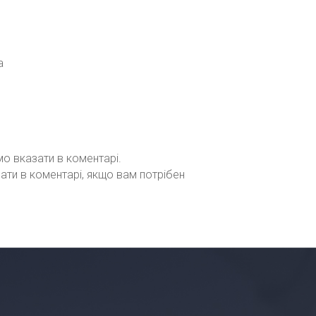
а
мо вказати в коментарі.
зати в коментарі, якщо вам потрібен