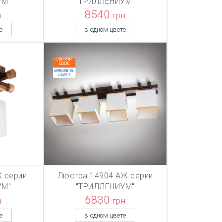
УМ"
"ТРИЛЛЕНИУМ"
8540
н
грн
е
в одном цвете
 серии
Люстра 14904 АЖ серии
ТОВАР ДОБАВЛЕН В КОРЗИНУ
ТОВАР ДОБАВЛЕН В КОРЗИНУ
ТОВАР ДОБА
НУ
В КОРЗИНУ
УМ"
"ТРИЛЛЕНИУМ"
6830
н
грн
е
в одном цвете