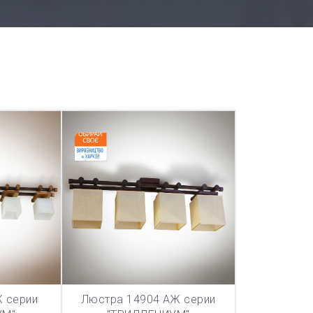
 серии
Люстра 14904 АЖ серии
ТОВАР ДОБАВЛЕН В КОРЗИНУ
ТОВАР ДОБА
НУ
В КОРЗИНУ