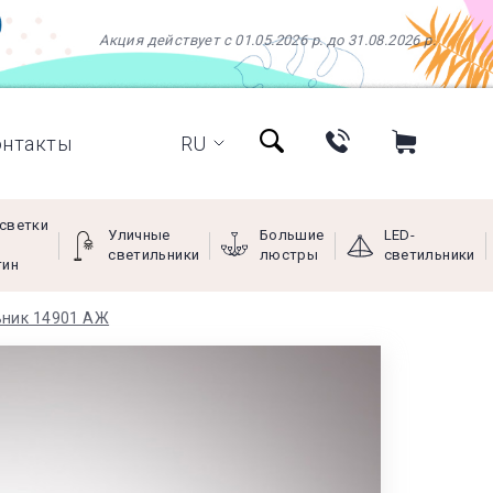
Акция действует с 01.05.2026 р. до 31.08.2026 р.
онтакты
RU
светки
Уличные
Большие
LED-
светильники
люстры
светильники
тин
ьник 14901 АЖ
+38 (097) 966-77-66
+38 (066) 249-68-88
+38 (093) 269-68-88
(viber)
Пн - Пт с 9:00 до 18:00,
Сб с 10:00 до 16:00