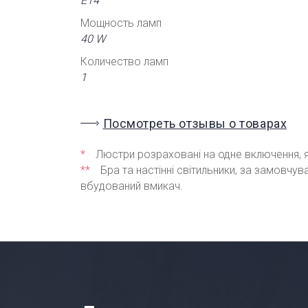
Е14
Мощность ламп
40 W
Количество ламп
1
Посмотреть отзывы о товарах
*
Люстри розраховані на одне включення, я
**
Бра та настінні світильники, за замовчу
вбудований вмикач.