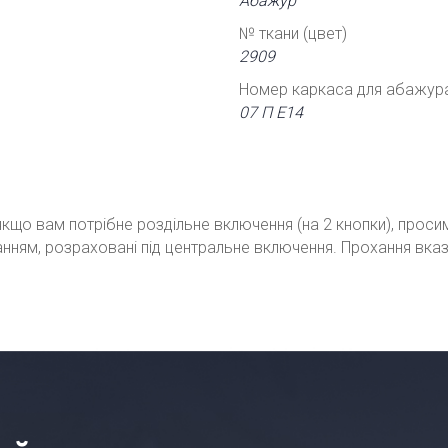
Абажур
№ ткани (цвет)
2909
Номер каркаса для абажур
07 П Е14
кщо вам потрібне роздільне включення (на 2 кнопки), проси
ванням, розраховані під центральне включення. Прохання вка