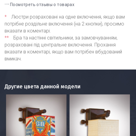
Посмотреть отзывы о товарах
*
Люстри розраховані на одне включення, якщо вам
потрібне роздільне включення (на 2 кнопки), просимо
вказати в коментарі.
**
Бра та настінні світильники, за замовчуванням,
розраховані під центральне включення. Прохання
вказати в коментарі, якщо вам потрібен вбудований
вмикач.
Другие цвета данной модели