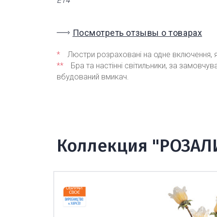
Е14
Посмотреть отзывы о товарах
*
Люстри розраховані на одне включення, я
**
Бра та настінні світильники, за замовчу
вбудований вмикач.
Коллекция "РОЗАЛ