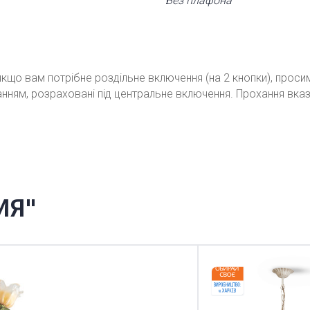
Без плафона
кщо вам потрібне роздільне включення (на 2 кнопки), проси
ванням, розраховані під центральне включення. Прохання вка
ИЯ"