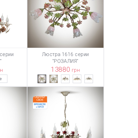
серии
Люстра 1616 серии
ТОВАР ДОБАВЛЕН В КОРЗИНУ
ТОВАР ДОБА
НУ
В КОРЗИНУ
"
"РОЗАЛИЯ"
13880
рн
грн
е