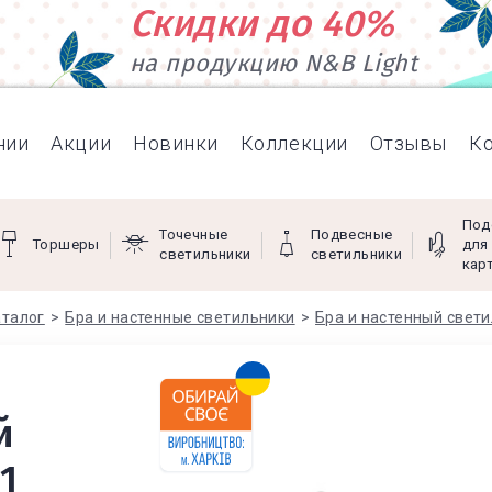
Скидки до 40%
на продукцию N&B Light
нии
Акции
Новинки
Коллекции
Отзывы
К
Под
Точечные
Подвесные
Торшеры
для
светильники
светильники
кар
аталог
Бра и настенные светильники
Бра и настенный свет
й
1