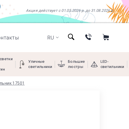
Акция действует с 01.05.2026 р. до 31.08.2026 р.
онтакты
RU
светки
Уличные
Большие
LED-
светильники
люстры
светильники
тин
ильник 17501
+38 (097) 966-77-66
+38 (066) 249-68-88
+38 (093) 269-68-88
(viber)
Пн - Пт с 9:00 до 18:00,
Сб с 10:00 до 16:00