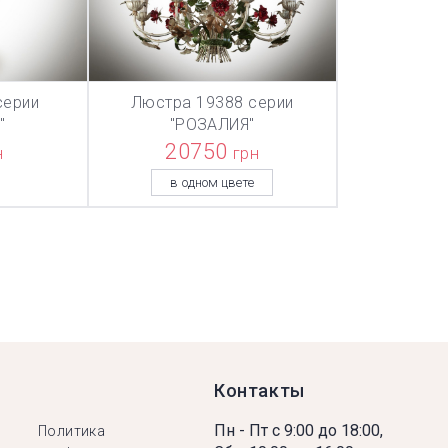
серии
Люстра 19388 серии
ТОВАР ДОБАВЛЕН В КОРЗИНУ
ТОВАР ДОБАВЛЕН В КОРЗИНУ
ТОВАР ДОБА
НУ
В КОРЗИНУ
"
"РОЗАЛИЯ"
20750
н
грн
в одном цвете
Контакты
Пн - Пт с 9:00 до 18:00,
Политика