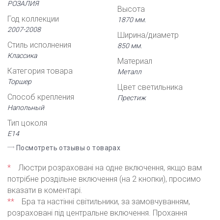
РОЗАЛИЯ
Высота
Год коллекции
1870 мм.
2007-2008
Ширина/диаметр
Стиль исполнения
850 мм.
Классика
Материал
Категория товара
Металл
Торшер
Цвет светильника
Способ крепления
Престиж
Напольный
Тип цоколя
Е14
Посмотреть отзывы о товарах
*
Люстри розраховані на одне включення, якщо вам
потрібне роздільне включення (на 2 кнопки), просимо
вказати в коментарі.
**
Бра та настінні світильники, за замовчуванням,
розраховані під центральне включення. Прохання