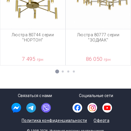
Люстра 80744 серии
Люстра 80777 серии
"НОРТОН"
"ЗОДИАК"
7 495
86 050
грн
грн
1
2
3
4
Связаться с нами
Социальные сети
Политика конфиденциальности
Оферта