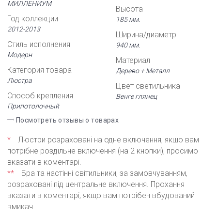
МИЛЛЕНИУМ
Высота
Год коллекции
185 мм.
2012-2013
Ширина/диаметр
Стиль исполнения
940 мм.
Модерн
Материал
Категория товара
Дерево + Металл
Люстра
Цвет светильника
Способ крепления
Венге глянец
Припотолочный
Посмотреть отзывы о товарах
*
Люстри розраховані на одне включення, якщо вам
потрібне роздільне включення (на 2 кнопки), просимо
вказати в коментарі.
**
Бра та настінні світильники, за замовчуванням,
розраховані під центральне включення. Прохання
вказати в коментарі, якщо вам потрібен вбудований
вмикач.