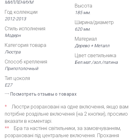
МИЛЛЕНИУМ
Высота
Год коллекции
185 мм.
2012-2013
Ширина/диаметр
Стиль исполнения
620 мм.
Модерн
Материал
Категория товара
Дерево + Металл
Люстра
Цвет светильника
Способ крепления
Бел.мат./зол./патина
Припотолочный
Тип цоколя
Е27
Посмотреть отзывы о товарах
*
Люстри розраховані на одне включення, якщо вам
потрібне роздільне включення (на 2 кнопки), просимо
вказати в коментарі.
**
Бра та настінні світильники, за замовчуванням,
розраховані під центральне включення. Прохання