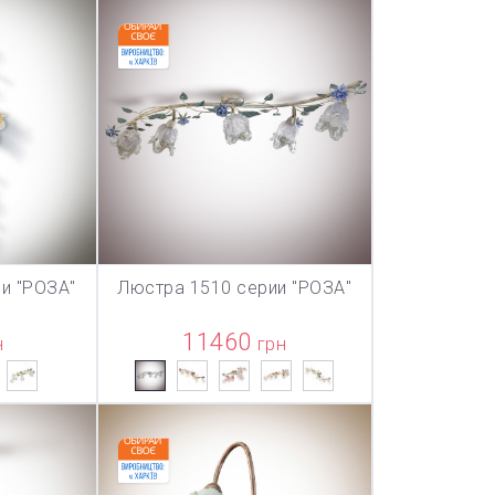
и "РОЗА"
Люстра 1510 серии "РОЗА"
ТОВАР ДОБАВЛЕН В КОРЗИНУ
ТОВАР ДОБА
НУ
В КОРЗИНУ
11460
н
грн