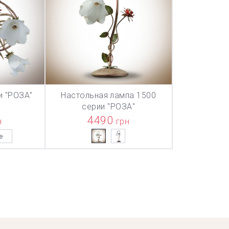
и "РОЗА"
Настольная лампа 1500
ТОВАР ДОБАВЛЕН В КОРЗИНУ
ТОВАР ДОБАВЛЕН В КОРЗИНУ
ТОВАР ДОБА
НУ
В КОРЗИНУ
серии "РОЗА"
4490
н
грн
е