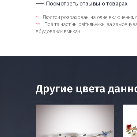
Посмотреть отзывы о товарах
*
Люстри розраховані на одне включення, я
**
Бра та настінні світильники, за замовчу
вбудований вмикач.
Другие цвета данн