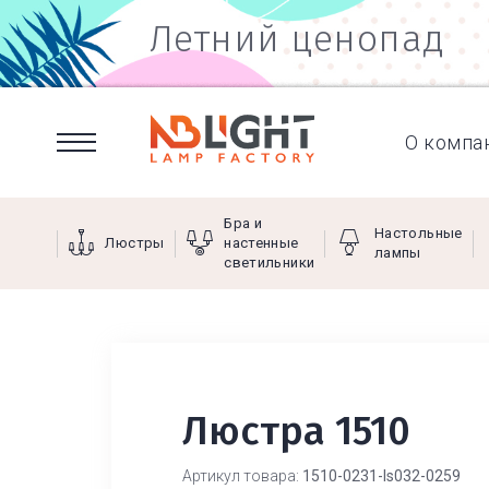
Летний ценопад
О компа
Бра и
Настольные
Люстры
настенные
лампы
светильники
Люстра 1510
Артикул товара:
1510-0231-ls032-0259