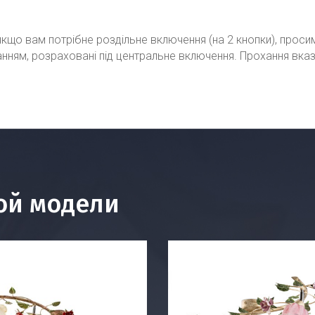
кщо вам потрібне роздільне включення (на 2 кнопки), проси
ванням, розраховані під центральне включення. Прохання вка
ой модели