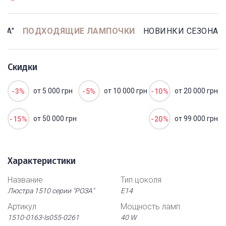
ЗА"
ПОДХОДЯЩИЕ ЛАМПОЧКИ
НОВИНКИ СЕЗОНА
Скидки
от 5 000 грн
от 10 000 грн
от 20 000 грн
-3%
-5%
-10%
от 50 000 грн
от 99 000 грн
-15%
-20%
Характеристики
Название
Тип цоколя
Люстра 1510 серии "РОЗА"
Е14
Артикул
Мощность ламп
1510-0163-ls055-0261
40 W