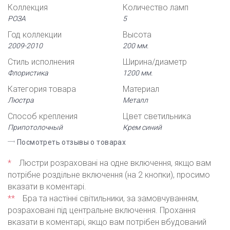
Коллекция
Количество ламп
РОЗА
5
Год коллекции
Высота
2009-2010
200 мм.
Стиль исполнения
Ширина/диаметр
Флористика
1200 мм.
Категория товара
Материал
Люстра
Металл
Способ крепления
Цвет светильника
Припотолочный
Крем синий
Посмотреть отзывы о товарах
*
Люстри розраховані на одне включення, якщо вам
потрібне роздільне включення (на 2 кнопки), просимо
вказати в коментарі.
**
Бра та настінні світильники, за замовчуванням,
розраховані під центральне включення. Прохання
вказати в коментарі, якщо вам потрібен вбудований