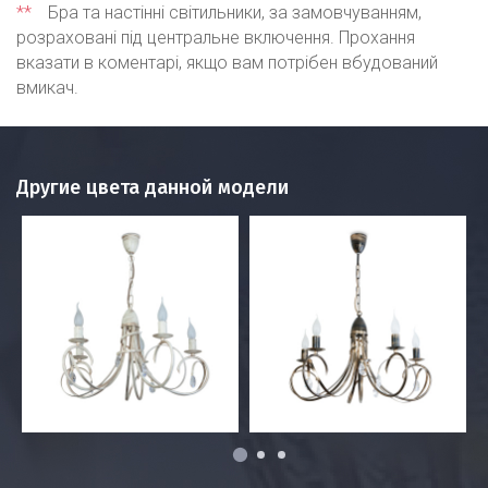
**
Бра та настінні світильники, за замовчуванням,
розраховані під центральне включення. Прохання
вказати в коментарі, якщо вам потрібен вбудований
вмикач.
Другие цвета данной модели
1
2
3