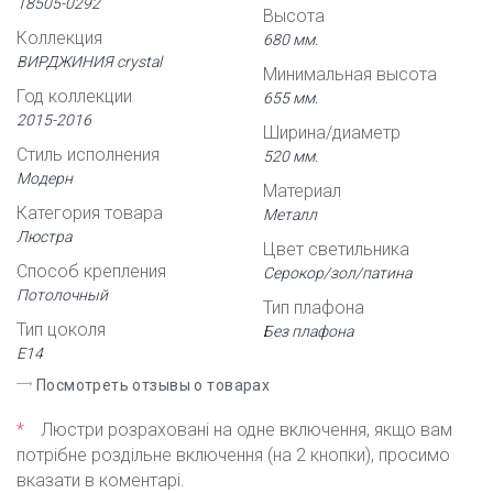
18505-0292
Высота
Коллекция
680 мм.
ВИРДЖИНИЯ crystal
Минимальная высота
Год коллекции
655 мм.
2015-2016
Ширина/диаметр
Стиль исполнения
520 мм.
Модерн
Материал
Категория товара
Металл
Люстра
Цвет светильника
Способ крепления
Серокор/зол/патина
Потолочный
Тип плафона
Тип цоколя
Без плафона
Е14
Посмотреть отзывы о товарах
*
Люстри розраховані на одне включення, якщо вам
потрібне роздільне включення (на 2 кнопки), просимо
вказати в коментарі.