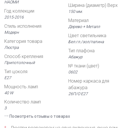
НАОМИ
Ширина (диаметр) Верх
Год коллекции
150 мм.
2015-2016
Материал
Стиль исполнения
Дерево + Металл
Модерн
Цвет светильника
Категория товара
Бел.гл./зол/патина
Люстра
Тип плафона
Способ крепления
Абажур
Припотолочный
№ ткани (цвет)
Тип цоколя
0602
Е27
Номер каркаса для
Мощность ламп
абажура
40 W
26П/О Е27
Количество ламп
3
Посмотреть отзывы о товарах
*
Люстри розраховані на одне включення, якщо вам