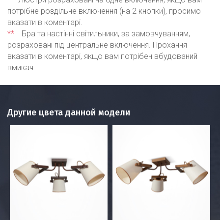
потрібне роздільне включення (на 2 кнопки), просимо
вказати в коментарі.
**
Бра та настінні світильники, за замовчуванням,
розраховані під центральне включення. Прохання
вказати в коментарі, якщо вам потрібен вбудований
вмикач.
Другие цвета данной модели