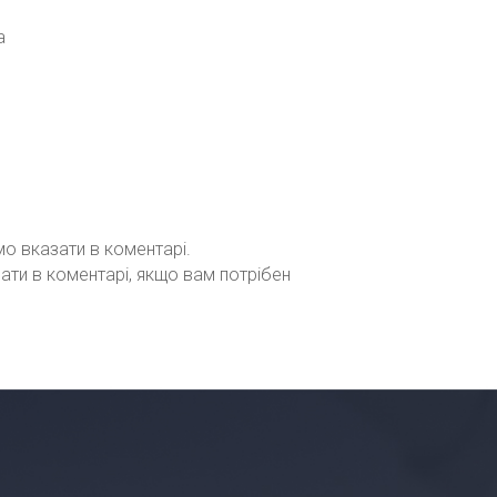
а
мо вказати в коментарі.
зати в коментарі, якщо вам потрібен