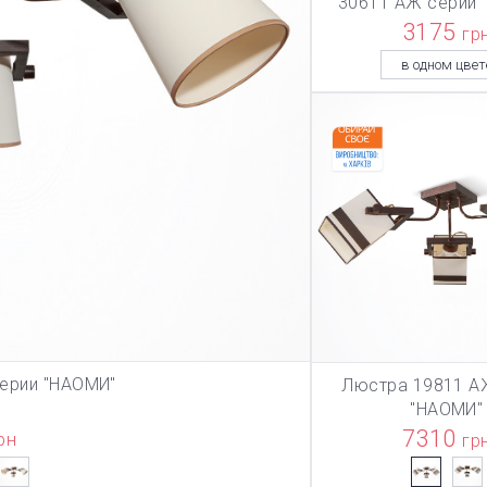
30611 АЖ серии 
3175
гр
в одном цвет
ерии "НАОМИ"
Люстра 19811 А
ЗИНУ
В КОРЗИ
"НАОМИ"
7310
рн
гр