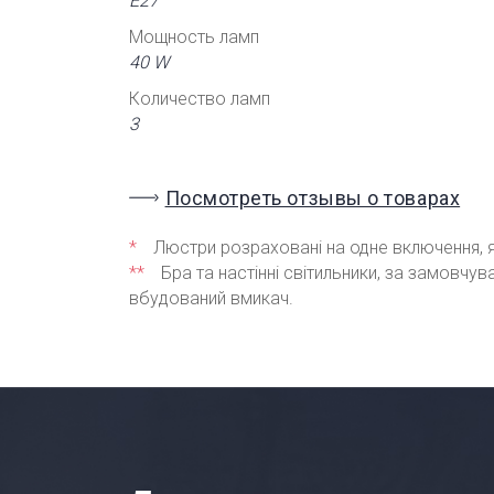
Е27
Мощность ламп
40 W
Количество ламп
3
Посмотреть отзывы о товарах
*
Люстри розраховані на одне включення, я
**
Бра та настінні світильники, за замовчу
вбудований вмикач.