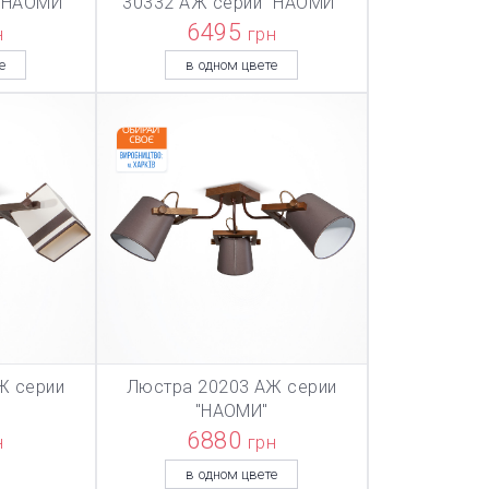
"НАОМИ"
30332 АЖ серии "НАОМИ"
6495
н
грн
е
в одном цвете
Ж серии
Люстра 20203 АЖ серии
ТОВАР ДОБАВЛЕН В КОРЗИНУ
ТОВАР ДОБАВЛЕН В КОРЗИНУ
ТОВАР ДОБА
НУ
В КОРЗИНУ
"НАОМИ"
6880
н
грн
в одном цвете