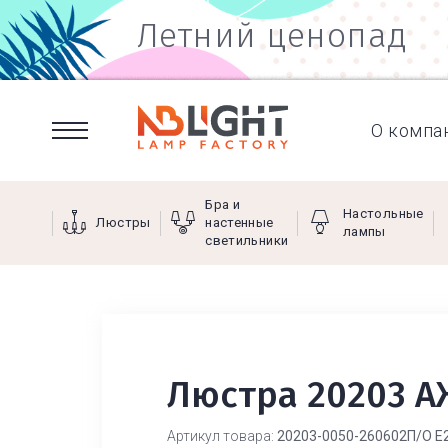
Летний ценопад
О компа
Бра и
Настольные
Люстры
настенные
лампы
светильники
Люстра 20203 А
Артикул товара:
20203-0050-260602П/О Е