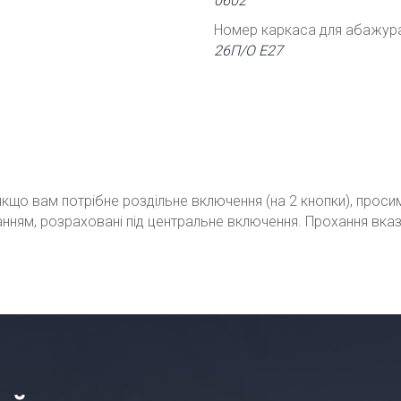
0602
Номер каркаса для абажур
26П/О Е27
кщо вам потрібне роздільне включення (на 2 кнопки), проси
ванням, розраховані під центральне включення. Прохання вка