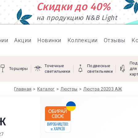
Скидки до 40%
на продукцию N&B Light
нии
Акции
Новинки
Коллекции
Отзывы
К
Под
Точечные
Подвесные
Торшеры
для
светильники
светильники
кар
Главная
Каталог
Люстры
Люстра 20203 АЖ
Ж
27