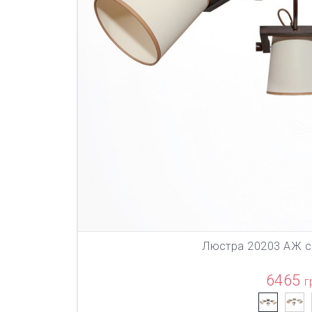
Люстра 20203 АЖ с
В КОР
6465
г