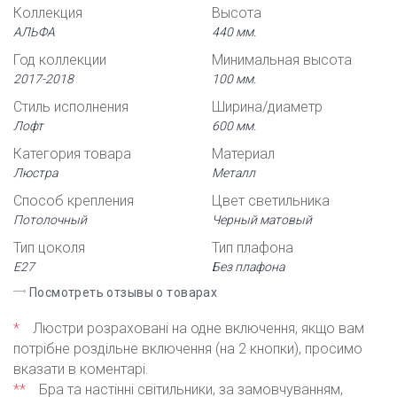
Коллекция
Высота
АЛЬФА
440 мм.
Год коллекции
Минимальная высота
2017-2018
100 мм.
Стиль исполнения
Ширина/диаметр
Лофт
600 мм.
Категория товара
Материал
Люстра
Металл
Способ крепления
Цвет светильника
Потолочный
Черный матовый
Тип цоколя
Тип плафона
Е27
Без плафона
Посмотреть отзывы о товарах
*
Люстри розраховані на одне включення, якщо вам
потрібне роздільне включення (на 2 кнопки), просимо
вказати в коментарі.
**
Бра та настінні світильники, за замовчуванням,