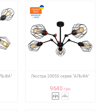
Вс выходной
АЛЬФА"
Люстра 20055 серии "АЛЬФА"
НУ
ТОВАР ДОБАВЛЕН В КОРЗИНУ
ТОВА
В КОРЗИНУ
9640
грн