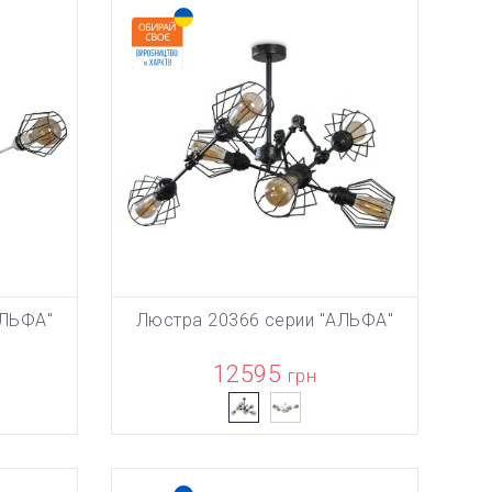
АЛЬФА"
Люстра 20366 серии "АЛЬФА"
НУ
ТОВАР ДОБАВЛЕН В КОРЗИНУ
ТОВА
В КОРЗИНУ
12595
грн