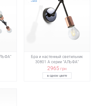
АЛЬФА"
Бра и настенный светильник
НУ
ТОВАР ДОБАВЛЕН В КОРЗИНУ
ТОВА
В КОРЗИНУ
30801 А серии "АЛЬФА"
2965
грн
в одном цвете