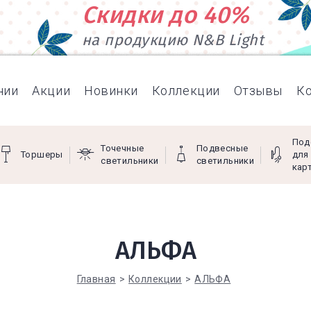
Скидки до 40%
на продукцию N&B Light
нии
Акции
Новинки
Коллекции
Отзывы
К
Под
Точечные
Подвесные
Торшеры
для
светильники
светильники
кар
АЛЬФА
Главная
Коллекции
АЛЬФА