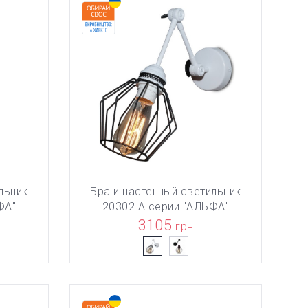
льник
Бра и настенный светильник
НУ
ТОВАР ДОБАВЛЕН В КОРЗИНУ
ТОВА
В КОРЗИНУ
ФА"
20302 А серии "АЛЬФА"
3105
грн