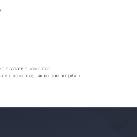
а
мо вказати в коментарі.
зати в коментарі, якщо вам потрібен