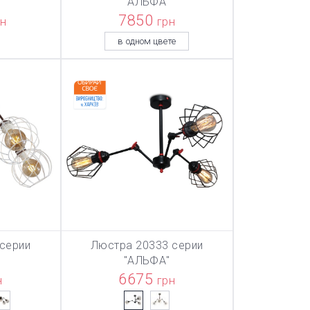
"АЛЬФА"
7850
рн
грн
в одном цвете
серии
Люстра 20333 серии
ТОВАР ДОБАВЛЕН В КОРЗИНУ
ТОВАР ДОБАВЛЕН В КОРЗИНУ
ТОВАР ДОБА
НУ
В КОРЗИНУ
"АЛЬФА"
6675
н
грн