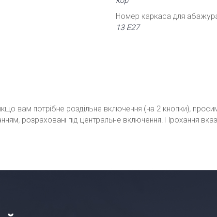
кор
Номер каркаса для абажур
13 Е27
кщо вам потрібне роздільне включення (на 2 кнопки), проси
ванням, розраховані під центральне включення. Прохання вка