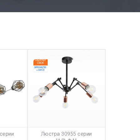
серии
Люстра 30955 серии
ТОВАР ДОБАВЛЕН В КОРЗИНУ
ТОВАР ДОБА
НУ
В КОРЗИНУ