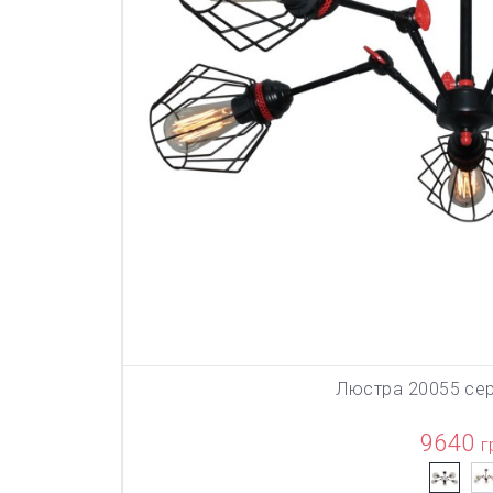
Люстра 20055 се
В КОР
9640
г