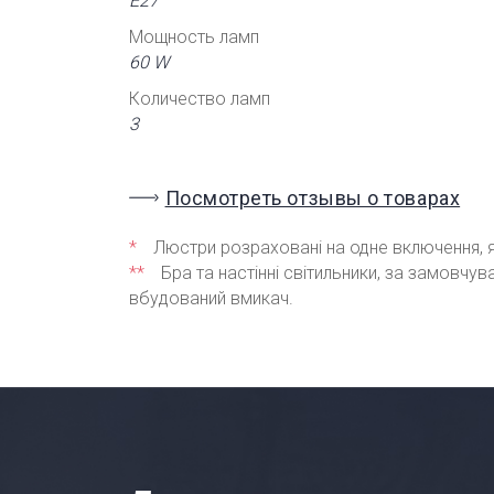
Е27
Мощность ламп
60 W
Количество ламп
3
Посмотреть отзывы о товарах
*
Люстри розраховані на одне включення, я
**
Бра та настінні світильники, за замовчу
вбудований вмикач.