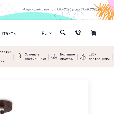
Акция действует с 01.05.2026 р. до 31.08.2026 р.
онтакты
RU
светки
Уличные
Большие
LED-
светильники
люстры
светильники
тин
+38 (097) 966-77-66
+38 (066) 249-68-88
+38 (093) 269-68-88
(viber)
Пн - Пт с 9:00 до 18:00,
Сб с 10:00 до 16:00