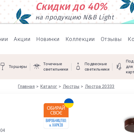
Скидки до 40%
на продукцию N&B Light
нии
Акции
Новинки
Коллекции
Отзывы
К
Под
Точечные
Подвесные
Торшеры
для
светильники
светильники
кар
Главная
Каталог
Люстры
Люстра 20333
404