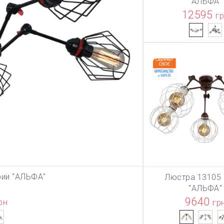
"АЛЬФА"
12595
г
рии "АЛЬФА"
Люстра 13105 
ЗИНУ
В КОРЗИ
"АЛЬФА"
9640
рн
гр