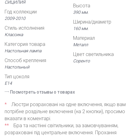
СИЦИЛИЯ
Высота
Год коллекции
390 мм.
2009-2010
Ширина/диаметр
Стиль исполнения
160 мм.
Классика
Материал
Категория товара
Металл
Настольная лампа
Цвет светильника
Способ крепления
Соренто
Настольный
Тип цоколя
Е14
Посмотреть отзывы о товарах
*
Люстри розраховані на одне включення, якщо вам
потрібне роздільне включення (на 2 кнопки), просимо
вказати в коментарі.
**
Бра та настінні світильники, за замовчуванням,
розраховані під центральне включення. Прохання