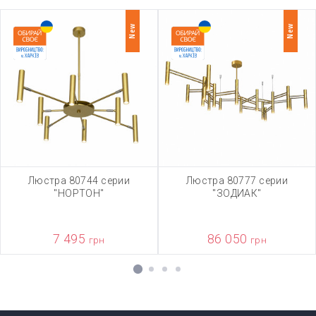
New
New
Люстра 80744 серии
Люстра 80777 серии
"НОРТОН"
"ЗОДИАК"
7 495
86 050
грн
грн
1
2
3
4