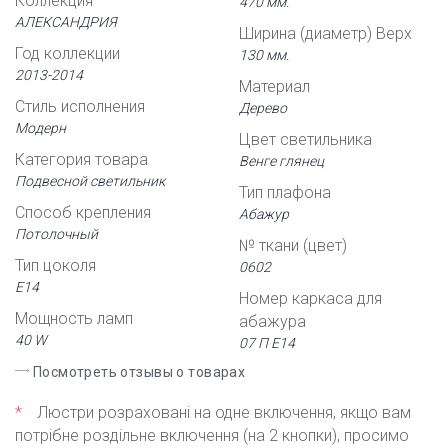
Коллекция
470 мм.
АЛЕКСАНДРИЯ
Ширина (диаметр) Верх
Год коллекции
130 мм.
2013-2014
Материал
Стиль исполнения
Дерево
Модерн
Цвет светильника
Категория товара
Венге глянец
Подвесной светильник
Тип плафона
Способ крепления
Абажур
Потолочный
№ ткани (цвет)
Тип цоколя
0602
Е14
Номер каркаса для
Мощность ламп
абажура
40 W
07 П Е14
Посмотреть отзывы о товарах
*
Люстри розраховані на одне включення, якщо вам
потрібне роздільне включення (на 2 кнопки), просимо