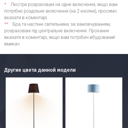
*
Люстри розраховані на одне включення, якщо вам
потрібне роздільне включення (на 2 кнопки), просимо
вказати в коментарі.
**
Бра та настінні світильники, за замовчуванням,
розраховані під центральне включення. Прохання
вказати в коментарі, якщо вам потрібен вбудований
вмикач.
Другие цвета данной модели