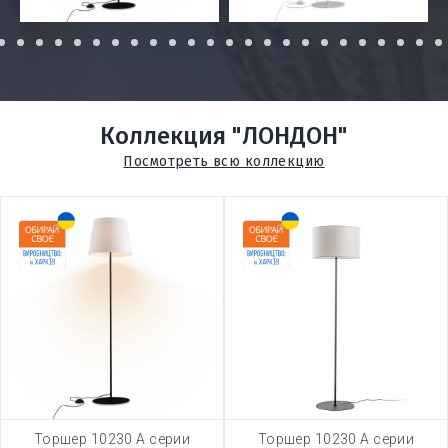
3
4
5
6
7
8
9
10
11
12
13
14
15
16
17
18
19
20
21
22
23
24
25
2
Коллекция "ЛОНДОН"
Посмотреть всю коллекцию
Торшер 10230 А серии
Торшер 10230 А серии