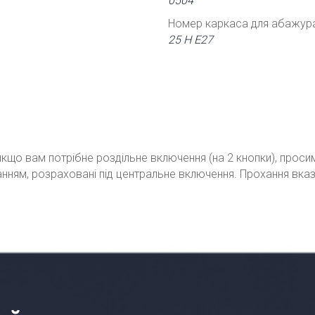
0504
Номер каркаса для абажур
25 Н Е27
кщо вам потрібне роздільне включення (на 2 кнопки), проси
ванням, розраховані під центральне включення. Прохання вка