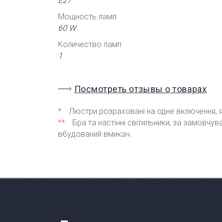
Е27
Мощность ламп
60 W
Количество ламп
1
Посмотреть отзывы о товарах
*
Люстри розраховані на одне включення, я
**
Бра та настінні світильники, за замовчу
вбудований вмикач.