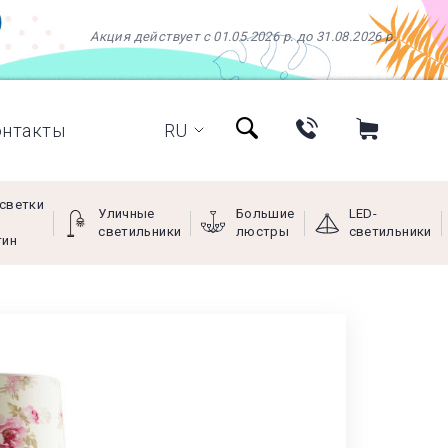
Акция действует с 01.05.2026 р. до 31.08.2026 р.
онтакты
RU
светки
Уличные
Большие
LED-
светильники
люстры
светильники
тин
+38 (097) 966-77-66
+38 (066) 249-68-88
+38 (093) 269-68-88
(viber)
Пн - Пт с 9:00 до 18:00,
Сб с 10:00 до 16:00