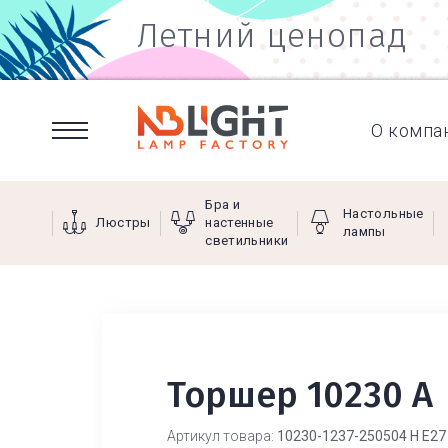
Летний ценопад
О компа
Бра и
Настольные
Люстры
настенные
лампы
светильники
Торшер 10230 А
Артикул товара:
10230-1237-250504 Н Е27