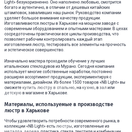
Light» безукоризненно. Оно наполнено любовью, смотрится
богато и аутентично, в отличии от дешевых китайских
штамповок, заваливших наш рынок. Руководство компании
уделяет большое внимание качеству продукции.
Изготавливаются люстры в Харькове на мощном заводе с
современным оборудованием и опытными мастерами. В цехах
сосредоточены практически все циклы производства, что
позволяет рабочим контролировать каждый этап
изготовления люстр, тестировать все элементы на прочность
и эстетическое совершенство.
Изначально мастера проходили обучение у лучших
итальянских стеклодувов из Мурано. Сегодня компания
использует многие собственные наработки, постоянно
расширяя ассортимент продукции, экспериментируя с
материалами, дизайном. Из более 1500 товаров «NB Light» вы
сможете
купить люстру в спальню
, на
кухню
, в
зал
или
детскую
в магазине в Харькове.
Материалы, используемые в производстве
люстр в Харькове
Чтобы удовлетворить потребности современного рынка, в
коллекции «NB Light» есть
люстры
, изготовленные из
металла
,
дерева
, пластика, стекла, текстиля и комбинации