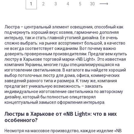
1
2
3
4
5
30
Люстра – центральный элемент освещения, способный как
подчеркнуть хороший вкус хозяев, гармонично дополняя
интерьер, так и стать главной утопией дизайна. Ее очень
сложно выбрать: на рынке ассортимент большой, а качество
не всегда соответствует ожиданиям. Вот почему важно
доверять проверенным производителям. Предлагаем купить
люстру в Харькове торговой марки «NB Light». Это известная
компания Украины, многие годы специализирующаяся на
изготовлении светильников. В каталоге вы найдете хороший
выбор потолочных люстр для дома, офиса, коммерческих
заведений разного типа и размера. К тому же, компания
предлагает уникальную возможность – заказать
индивидуальное изготовление светильника по авторскому
дизайну, который бы полностью олицетворял
концептуальный замысел оформления интерьера.
Люстры в Харькове от «NB Light»: что в них
особенного?
Несмотря на массовое производство, каждое изделие «NB