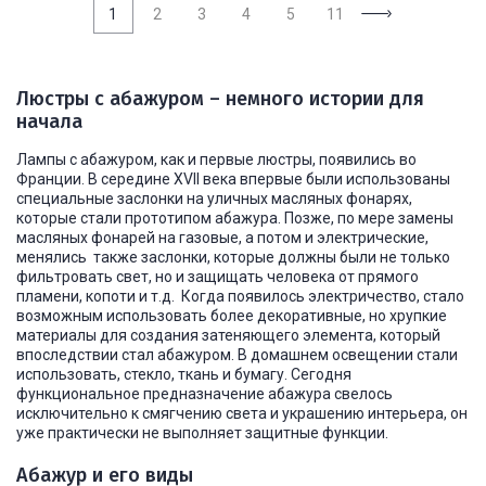
1
2
3
4
5
11
Люстры с абажуром – немного истории для
начала
Лампы с абажуром, как и первые люстры, появились во
Франции. В середине XVII века впервые были использованы
специальные заслонки на уличных масляных фонарях,
которые стали прототипом абажура. Позже, по мере замены
масляных фонарей на газовые, а потом и электрические,
менялись также заслонки, которые должны были не только
фильтровать свет, но и защищать человека от прямого
пламени, копоти и т.д. Когда появилось электричество, стало
возможным использовать более декоративные, но хрупкие
материалы для создания затеняющего элемента, который
впоследствии стал абажуром. В домашнем освещении стали
использовать, стекло, ткань и бумагу. Сегодня
функциональное предназначение абажура свелось
исключительно к смягчению света и украшению интерьера, он
уже практически не выполняет защитные функции.
Абажур и его виды