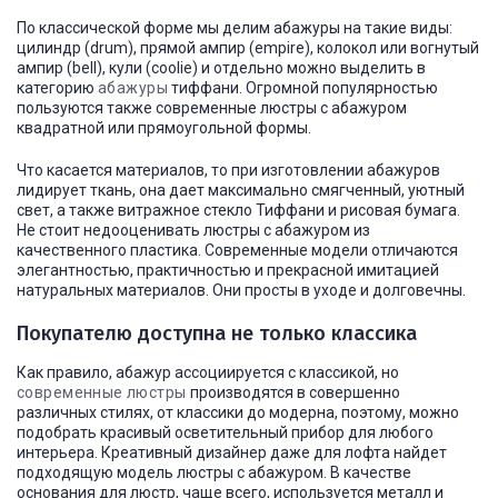
По классической форме мы делим абажуры на такие виды:
цилиндр (drum), прямой ампир (empire), колокол или вогнутый
ампир (bell), кули (coolie) и отдельно можно выделить в
категорию
абажуры
тиффани. Огромной популярностью
пользуются также современные люстры с абажуром
квадратной или прямоугольной формы.
Что касается материалов, то при изготовлении абажуров
лидирует ткань, она дает максимально смягченный, уютный
свет, а также витражное стекло Тиффани и рисовая бумага.
Не стоит недооценивать люстры с абажуром из
качественного пластика. Современные модели отличаются
элегантностью, практичностью и прекрасной имитацией
натуральных материалов. Они просты в уходе и долговечны.
Покупателю доступна не только классика
Как правило, абажур ассоциируется с классикой, но
современные люстры
производятся в совершенно
различных стилях, от классики до модерна, поэтому, можно
подобрать красивый осветительный прибор для любого
интерьера. Креативный дизайнер даже для лофта найдет
подходящую модель люстры с абажуром. В качестве
основания для люстр, чаще всего, используется металл и