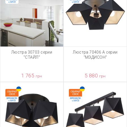
Люстра 30703 серии
Люстра 70406 А серии
"СТАЙЛ"
"МЭДИСОН"
1 765
5 880
грн
грн