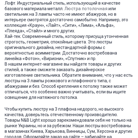
Лофт. Индустриальный стиль, использующий в качестве
базового материала металл.
Люстра потолочная
или
светильник на 3 лампы часто не имеют абажуров, но в
интерьере смотрятся достаточно самобытно. Например, это
коллекция «Краун», «Лайт», «Сити», «Лима», «Альфа»,
«Плеяда», «Стайл» и много других.
Хай-тек. Современный стиль, которому присуща утонченная
строгость, геометрия, спокойные цвета. Это люстры
оригинального дизайна, нестандартной формы с
вероятностью асимметрии. Достаточно востребована
линейка «Фотон», «Вириони», «Спутник» и пр.
В нашем интернет-магазине вы найдете товары и других
стилей, а также сможете заказать дизайнерское
изготовление светильника. Обратите внимание, что у нас есть
люстры на 3 лампы рожкового и плафонного типа, с
абажурами и без. Способ крепления к потолку также может
отличаться, что особенно важно учитывать, если вы ищите
освещение для натяжного потолка.
Чтобы купить люстру на 3 плафона недорого, но высокого
качества, доверьтесь отечественному производителю.
Товары N&B Light хорошо зарекомендовали себя не только на
рынке Украины, но и за рубежом. Наши люстры востребованы
в магазинах Киева, Харькова, Винницы, Сум, Херсона и других
городов. Оформляйте заказ на сайте – забирайте на