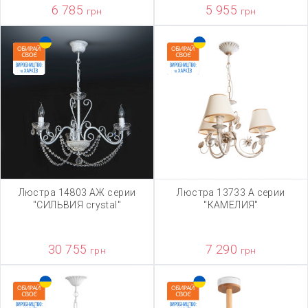
6 785
5 955
грн
грн
Люстра 14803 АЖ серии
Люстра 13733 А серии
"СИЛЬВИЯ crystal"
"КАМЕЛИЯ"
30 755
7 290
грн
грн