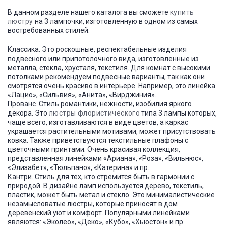
В данном разделе нашего каталога вы сможете
купить
люстру
на 3 лампочки, изготовленную в одном из самых
востребованных стилей:
Классика. Это роскошные, респектабельные изделия
подвесного или припотолочного вида, изготовленные из
металла, стекла, хрусталя, текстиля. Для комнат с высокими
потолками рекомендуем подвесные варианты, так как они
смотрятся очень красиво в интерьере. Например, это линейка
«Лацио», «Сильвия», «Анита», «Вирджиния».
Прованс. Стиль романтики, нежности, изобилия яркого
декора. Это
люстры флористического
типа 3 лампы которых,
чаще всего, изготавливаются в виде цветов, а каркас
украшается растительными мотивами, может присутствовать
ковка. Также приветствуются текстильные плафоны с
цветочными принтами. Очень красивая коллекция,
представленная линейками «Ариана», «Роза», «Вильнюс»,
«Элизабет», «Тюльпано», «Катерина» и пр.
Кантри. Стиль для тех, кто стремится быть в гармонии с
природой. В дизайне ламп используется дерево, текстиль,
пластик, может быть метал и стекло. Это минималистические
незамысловатые люстры, которые приносят в дом
деревенский уют и комфорт. Популярными линейками
являются: «Эколео», «Деко», «Кубо», «Хьюстон» и пр.