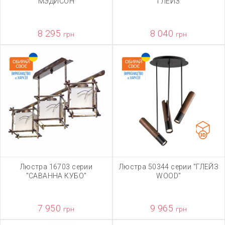
"МЭДИСОН"
"ГЛЕЙЗ"
8 295
8 040
грн
грн
Люстра 16703 серии
Люстра 50344 серии "ГЛЕЙЗ
"САВАННА КУБО"
WOOD"
7 950
9 965
грн
грн